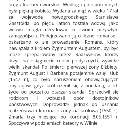
kręgu kultury dworskiej. Według opinii potomnych
była piękną kobietą. Wydana za mąż w wieku 17 lat
za wojewodę nowogrodzkiego Stanisława
Gasztołda, po pięciu latach została wdową. Jako
wdowa mogła decydować o swoim przyszłym
zamążpójściu. Podejrzewano ją o liczne romanse i
oskarżano o złe prowadzenie. Romans, który
nawiązała z królem Zygmuntem Augustem, był być
może spreparowany przez Radziwiłłów, którzy
liczyli na osiągnięcie celów politycznych, wywołał
wielki skandal. Po śmierci pierwszej żony Elżbiety,
Zygmunt August i Barbara potajemnie wzięli ślub
(1547 r.), co było naruszeniem obowiązujących
obyczajów, gdyż król ożenił się z poddaną, a ich
życie od początku otaczał skandal. Sprzeciwił się
rodzicom i wzbudził opór dostojników
państwowych. Doprowadził jednak do uznania
małżeństwa i koronacji żony na królową (1550 r.).
Zmarła trzy miesiące po koronacji 8.05.1551 r.
Spoczywa w podziemiach katedry w Wilnie.