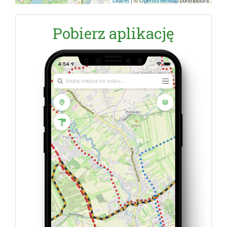
Leaflet
|
©
OpenStreetMap
contributors
Pobierz aplikację