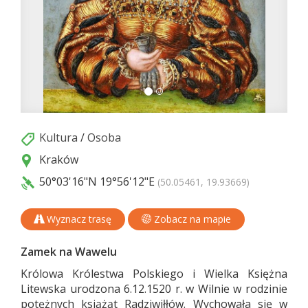
Kultura
/
Osoba
Kraków
50°03'16"N
19°56'12"E
(50.05461, 19.93669)
Wyznacz trasę
Zobacz na mapie
Zamek na Wawelu
Królowa Królestwa Polskiego i Wielka Księżna
Litewska urodzona 6.12.1520 r. w Wilnie w rodzinie
potężnych książąt Radziwiłłów. Wychowała się w