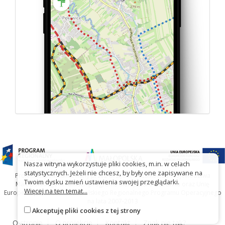
Nasza witryna wykorzystuje pliki cookies, m.in. w celach
statystycznych. Jeżeli nie chcesz, by były one zapisywane na
Projekt współfinansowany przez Urząd Marszałkowski Województwa
Twoim dysku zmień ustawienia swojej przeglądarki.
Małopolskiego w ramach programu Małopolska Gościnna oraz Unię
Więcej na ten temat...
Europejską w ramach Małopolskiego Regionalnego Programu Operacyjnego
na lata 2007-2013
Akceptuję pliki cookies z tej strony
O stronie
O projekcie
Kontakt
Znak nie tak?