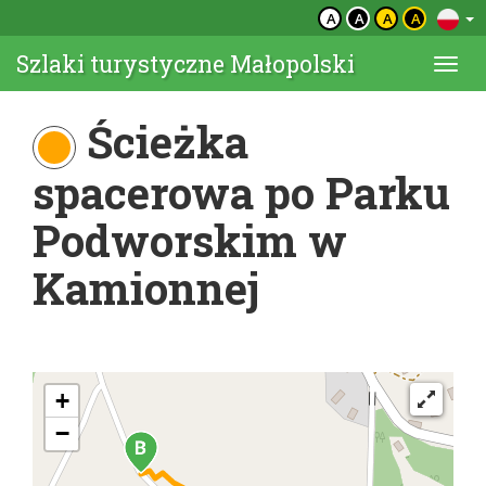
A
A
A
A
Szlaki turystyczne Małopolski
Togg
navi
Ścieżka
spacerowa po Parku
Podworskim w
Kamionnej
+
−