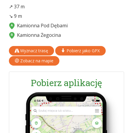
↗ 37 m
↘ 9 m
Kamionna Pod Dębami
Kamionna Żegocina
Wyznacz trasę
Pobierz jako GPX
Zobacz na mapie
Pobierz aplikację