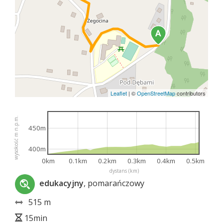
Leaflet
|
©
OpenStreetMap
contributors
wysokość m n.p.m.
450m
400m
0km
0.1km
0.2km
0.3km
0.4km
0.5km
dystans (km)
edukacyjny
, pomarańczowy
515 m
15min