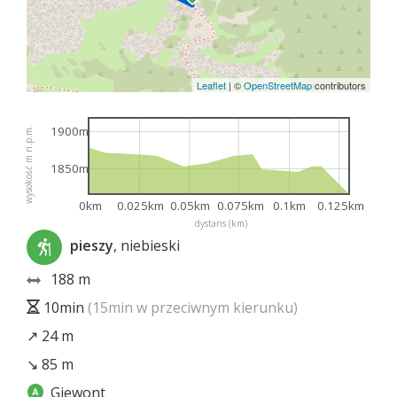
Leaflet
|
©
OpenStreetMap
contributors
1900m
wysokość m n.p.m.
1850m
0km
0.025km
0.05km
0.075km
0.1km
0.125km
dystans (km)
pieszy
, niebieski
188 m
10min
(15min w przeciwnym kierunku)
↗ 24 m
↘ 85 m
Giewont