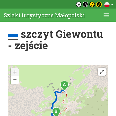
A
A
A
A
Szlaki turystyczne Małopolski
Togg
navi
szczyt Giewontu
- zejście
+
−