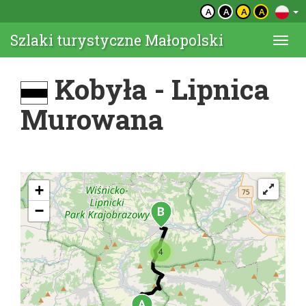
A
A
A
A
Szlaki turystyczne Małopolski
Togg
navi
Kobyła - Lipnica
Murowana
+
−
4