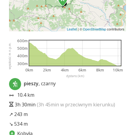
Leaflet
|
©
OpenStreetMap
contributors
600m
wysokość m n.p.m.
500m
400m
300m
0km
2km
4km
6km
8km
10km
dystans (km)
pieszy
, czarny
10.4 km
3h 30min
(3h 45min w przeciwnym kierunku)
↗ 243 m
↘ 534 m
Kobyła