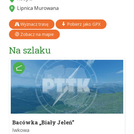
Lipnica Murowana
Wyznacz trasę
Pobierz jako GPX
Zobacz na mapie
Na szlaku
Bacówka „Biały Jeleń”
Iwkowa