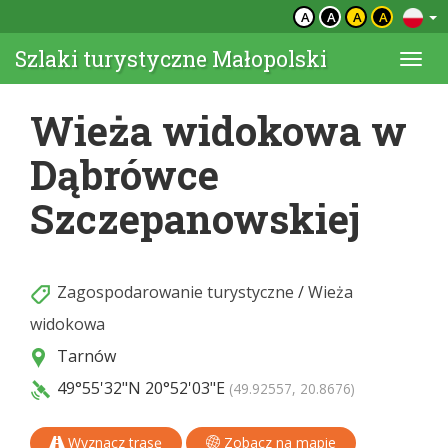
A
A
A
A
Szlaki turystyczne Małopolski
Togg
navi
Wieża widokowa w
Dąbrówce
Szczepanowskiej
Zagospodarowanie turystyczne
/
Wieża
widokowa
Tarnów
49°55'32"N
20°52'03"E
(49.92557, 20.8676)
Wyznacz trasę
Zobacz na mapie