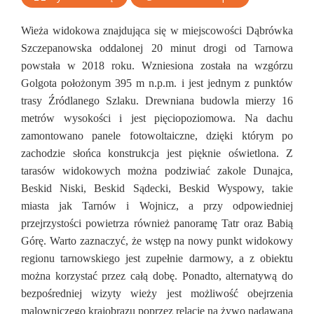
Wieża widokowa znajdująca się w miejscowości Dąbrówka
Szczepanowska oddalonej 20 minut drogi od Tarnowa
powstała w 2018 roku. Wzniesiona została na wzgórzu
Golgota położonym 395 m n.p.m. i jest jednym z punktów
trasy Źródlanego Szlaku. Drewniana budowla mierzy 16
metrów wysokości i jest pięciopoziomowa. Na dachu
zamontowano panele fotowoltaiczne, dzięki którym po
zachodzie słońca konstrukcja jest pięknie oświetlona. Z
tarasów widokowych można podziwiać zakole Dunajca,
Beskid Niski, Beskid Sądecki, Beskid Wyspowy, takie
miasta jak Tarnów i Wojnicz, a przy odpowiedniej
przejrzystości powietrza również panoramę Tatr oraz Babią
Górę. Warto zaznaczyć, że wstęp na nowy punkt widokowy
regionu tarnowskiego jest zupełnie darmowy, a z obiektu
można korzystać przez całą dobę. Ponadto, alternatywą do
bezpośredniej wizyty wieży jest możliwość obejrzenia
malowniczego krajobrazu poprzez relację na żywo nadawaną