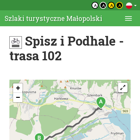
A
A
A
A
Szlaki turystyczne Małopolski
Togg
navi
Spisz i Podhale -
trasa 102
+
−