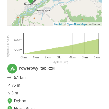
Leaflet
|
©
OpenStreetMap
contributors
wysokość m n.p.m.
600m
550m
0km
1km
2km
3km
4km
5km
6km
dystans (km)
rowerowy
, tabliczki
6.1 km
↗ 76 m
↘ 3 m
Dębno
Nowa Biała