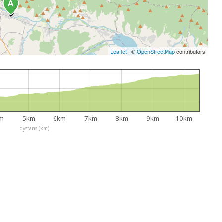
Leaflet
|
©
OpenStreetMap
contributors
m
5km
6km
7km
8km
9km
10km
dystans (km)