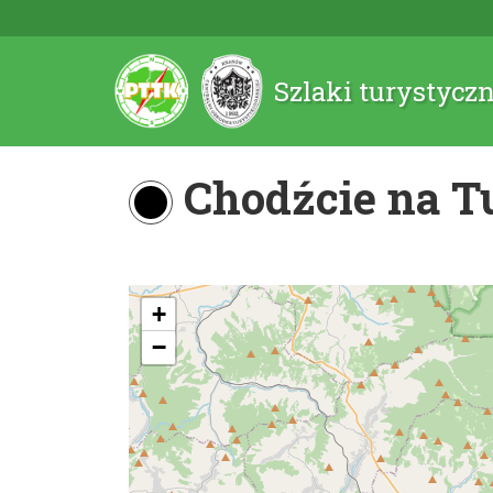
Szlaki turystycz
Chodźcie na Tur
+
−