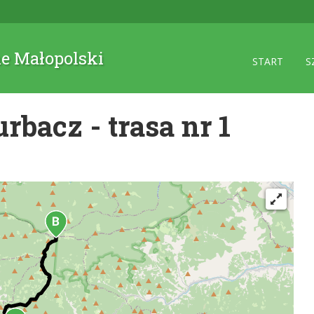
ne Małopolski
START
S
bacz - trasa nr 1