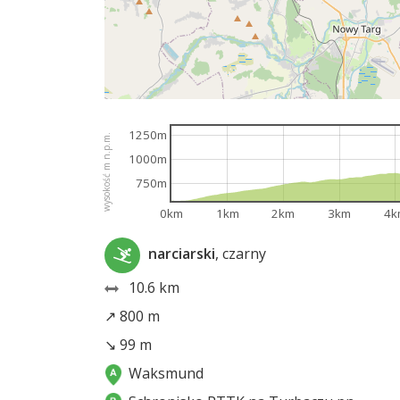
1250m
wysokość m n.p.m.
1000m
750m
0km
1km
2km
3km
4k
narciarski
, czarny
10.6 km
↗ 800 m
↘ 99 m
Waksmund