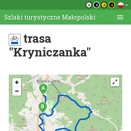
A
A
A
A
Szlaki turystyczne Małopolski
Togg
navi
trasa
"Kryniczanka"
+
−