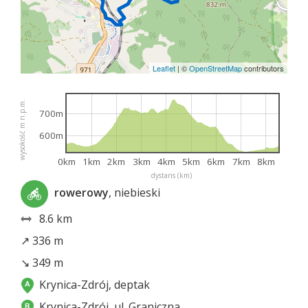
Leaflet
|
©
OpenStreetMap
contributors
wysokość m n.p.m.
700m
600m
0km
1km
2km
3km
4km
5km
6km
7km
8km
dystans (km)
rowerowy
, niebieski
8.6 km
↗ 336 m
↘ 349 m
Krynica-Zdrój, deptak
Krynica-Zdrój, ul. Graniczna