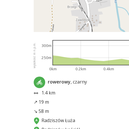
wysokość m n.p.m.
300m
250m
0km
0.2km
0.4km
rowerowy
, czarny
1.4 km
↗ 19 m
↘ 58 m
Radziszów Łuża