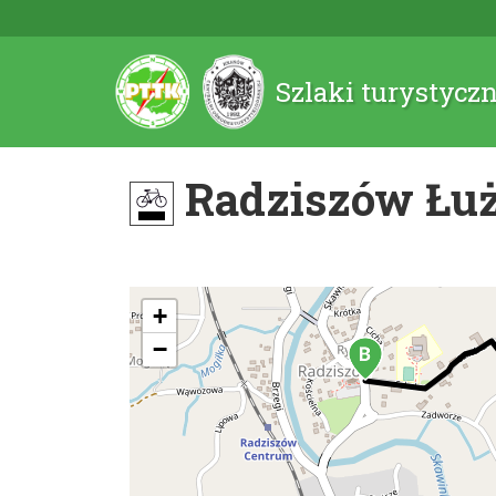
Szlaki turystycz
Radziszów Łuż
+
−