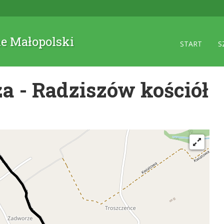
ne Małopolski
START
S
a - Radziszów kościół