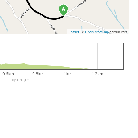
Leaflet
|
©
OpenStreetMap
contributors
0.6km
0.8km
1km
1.2km
dystans (km)