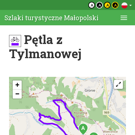
A
A
A
A
Szlaki turystyczne Małopolski
Togg
navi
Pętla z
Tylmanowej
+
−