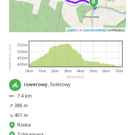
Leaflet
|
©
OpenStreetMap
contributors
550m
wysokość m n.p.m.
500m
450m
400m
0km
1km
2km
3km
4km
5km
6km
7km
dystans (km)
rowerowy
, fioletowy
7.4 km
↗ 388 m
↘ 401 m
Rzeka
Tylmanowa