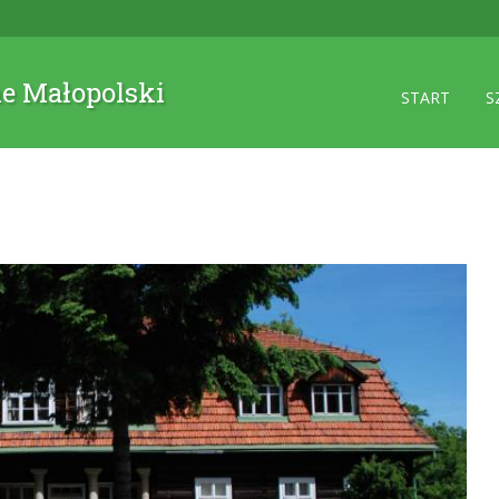
ne Małopolski
START
S