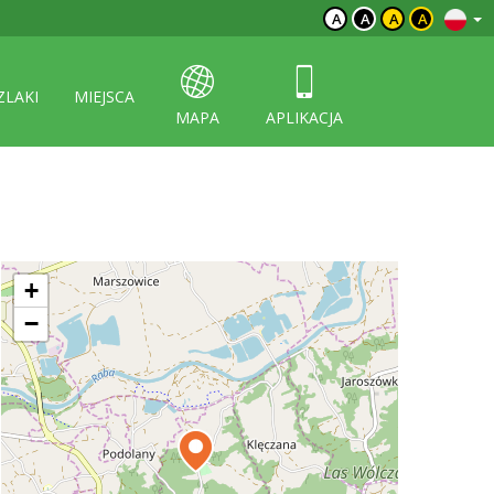
A
A
A
A
ZLAKI
MIEJSCA
MAPA
APLIKACJA
+
−