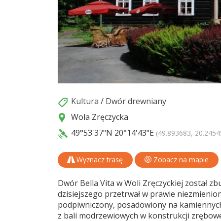
Kultura
/
Dwór drewniany
Wola Zręczycka
49°53'37"N
20°14'43"E
(49.893683, 20.2454
Wyznacz trasę
Zobacz na mapie
Dwór Bella Vita w Woli Zręczyckiej został z
dzisiejszego przetrwał w prawie niezmienio
podpiwniczony, posadowiony na kamiennych
z bali modrzewiowych w konstrukcji zrębowe