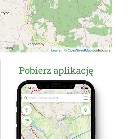
Leaflet
|
©
OpenStreetMap
contributors
Pobierz aplikację