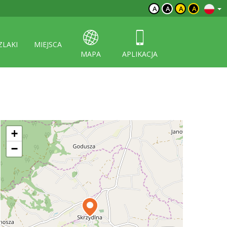
A
A
A
A
ZLAKI
MIEJSCA
MAPA
APLIKACJA
+
−