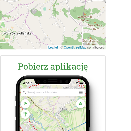
Leaflet
|
©
OpenStreetMap
contributors
Pobierz aplikację