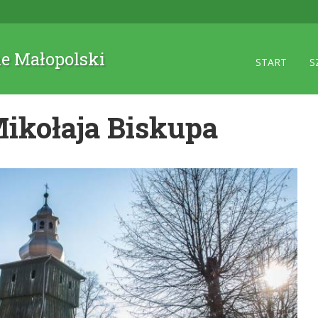
ne Małopolski
START
S
Mikołaja Biskupa