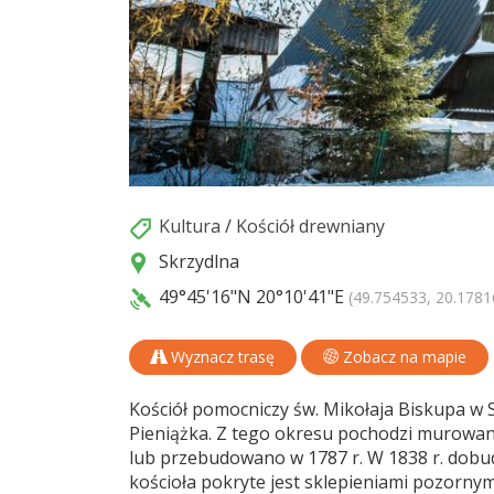
Kultura
/
Kościół drewniany
Skrzydlna
49°45'16"N
20°10'41"E
(49.754533, 20.1781
Wyznacz trasę
Zobacz na mapie
Kościół pomocniczy św. Mikołaja Biskupa w 
Pieniążka. Z tego okresu pochodzi murowa
lub przebudowano w 1787 r. W 1838 r. dobu
kościoła pokryte jest sklepieniami pozornym