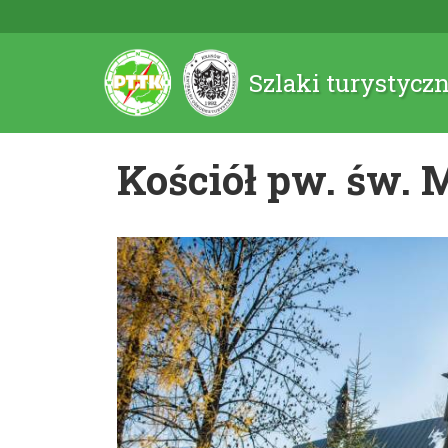
Szlaki turystycz
Kościół pw. św. 