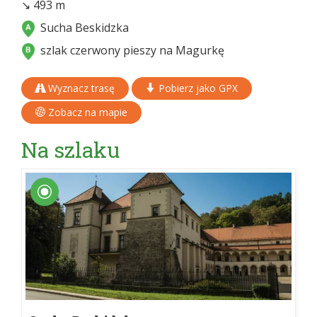
↘ 493 m
Sucha Beskidzka
szlak czerwony pieszy na Magurkę
Wyznacz trasę
Pobierz jako GPX
Zobacz na mapie
Na szlaku