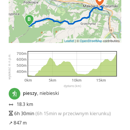
Leaflet
|
©
OpenStreetMap
contributors
700m
wysokość m n.p.m.
600m
500m
400m
0km
5km
10km
15km
dystans (km)
pieszy
, niebieski
18.3 km
6h 30min
(6h 15min w przeciwnym kierunku)
↗ 847 m