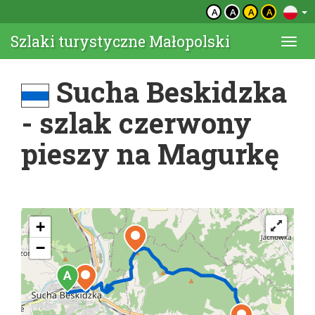
A
A
A
A
Szlaki turystyczne Małopolski
Togg
navi
Sucha Beskidzka
- szlak czerwony
pieszy na Magurkę
+
−