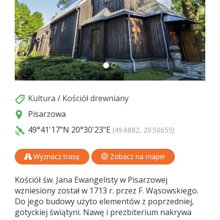
Kultura
/
Kościół drewniany
Pisarzowa
49°41'17"N
20°30'23"E
(49.6882, 20.50655)
Wyznacz trasę
Zobacz na mapie
Kościół św. Jana Ewangelisty w Pisarzowej
wzniesiony został w 1713 r. przez F. Wąsowskiego.
Do jego budowy użyto elementów z poprzedniej,
gotyckiej świątyni. Nawę i prezbiterium nakrywa