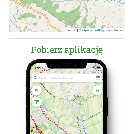
Leaflet
|
©
OpenStreetMap
contributors
Pobierz aplikację