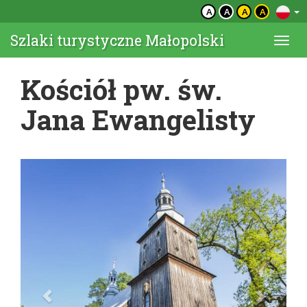
A
A
A
A
Szlaki turystyczne Małopolski
Togg
navi
Kościół pw. św.
Jana Ewangelisty