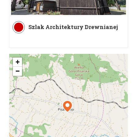
Szlak Architektury Drewnianej
+
−