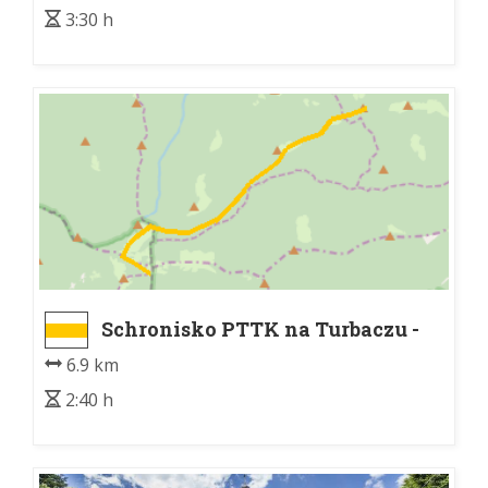
3:30 h
Schronisko PTTK na Turbaczu -
Kudłoń
6.9 km
2:40 h