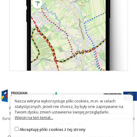
Nasza witryna wykorzystuje pliki cookies, m.in. w celach
statystycznych. Jeżeli nie chcesz, by były one zapisywane na
Projekt współfinansowany przez Urząd Marszałkowski Województwa
Twoim dysku zmień ustawienia swojej przeglądarki.
Małopolskiego w ramach programu Małopolska Gościnna oraz Unię
Więcej na ten temat...
Europejską w ramach Małopolskiego Regionalnego Programu Operacyjnego
na lata 2007-2013
Akceptuję pliki cookies z tej strony
O stronie
O projekcie
Kontakt
Znak nie tak?