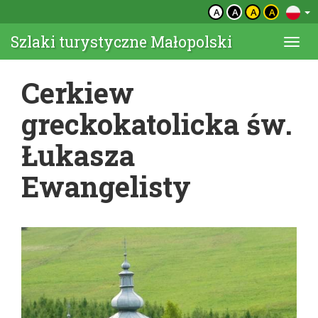
A
A
A
A
Szlaki turystyczne Małopolski
Togg
navi
Cerkiew
greckokatolicka św.
Łukasza
Ewangelisty