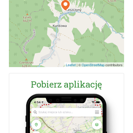
Leaflet
|
©
OpenStreetMap
contributors
Pobierz aplikację