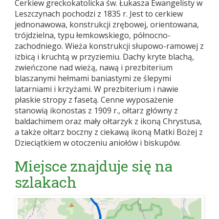
Cerkiew greckokatolicka św. Łukasza Ewangelisty w
Leszczynach pochodzi z 1835 r. Jest to cerkiew
jednonawowa, konstrukcji zrębowej, orientowana,
trójdzielna, typu łemkowskiego, północno-
zachodniego. Wieża konstrukcji słupowo-ramowej z
izbicą i kruchtą w przyziemiu. Dachy kryte blachą,
zwieńczone nad wieżą, nawą i prezbiterium
blaszanymi hełmami baniastymi ze ślepymi
latarniami i krzyżami. W prezbiterium i nawie
płaskie stropy z fasetą. Cenne wyposażenie
stanowią ikonostas z 1909 r., ołtarz główny z
baldachimem oraz mały ołtarzyk z ikoną Chrystusa,
a także ołtarz boczny z ciekawą ikoną Matki Bożej z
Dzieciątkiem w otoczeniu aniołów i biskupów.
Miejsce znajduje się na
szlakach