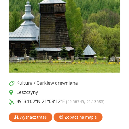
Kultura
/
Cerkiew drewniana
Leszczyny
49°34'02"N
21°08'12"E
(49.56745, 21.13685)
Wyznacz trasę
Zobacz na mapie