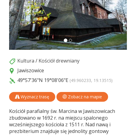
Kultura
/
Kościół drewniany
Jawiszowice
49°57'36"N
19°08'06"E
(49.960233, 19.13515)
Wyznacz trasę
Zobacz na mapie
Kościół parafialny św. Marcina w Jawiszowicach
zbudowano w 1692 r. na miejscu spalonego
wcześniejszego kościoła z 1511 r. Nad nawą i
prezbiterium znajduje się jednolity gontowy