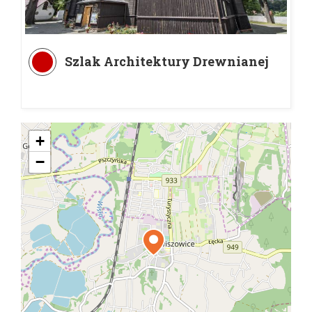
Szlak Architektury Drewnianej
+
−