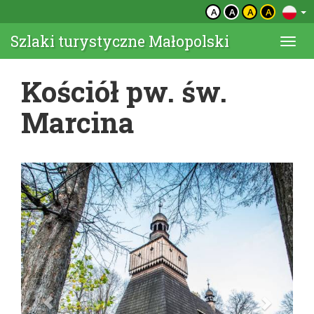
A
A
A
A
Szlaki turystyczne Małopolski
Togg
navi
Kościół pw. św.
Marcina