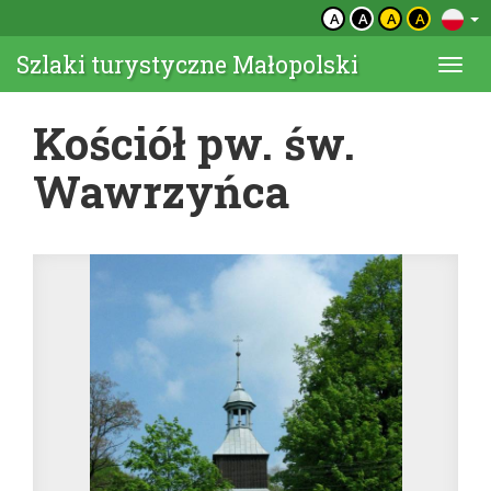
A
A
A
A
Szlaki turystyczne Małopolski
Togg
navi
Kościół pw. św.
Wawrzyńca