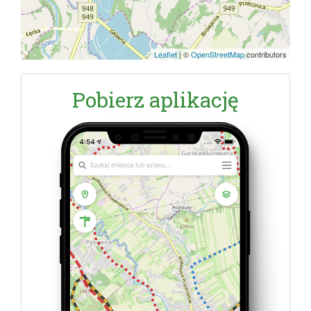
Leaflet
|
©
OpenStreetMap
contributors
Pobierz aplikację