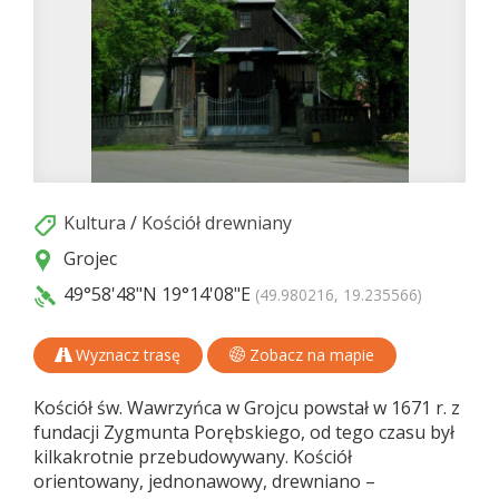
Kultura
/
Kościół drewniany
Grojec
49°58'48"N
19°14'08"E
(49.980216, 19.235566)
Wyznacz trasę
Zobacz na mapie
Kościół św. Wawrzyńca w Grojcu powstał w 1671 r. z
fundacji Zygmunta Porębskiego, od tego czasu był
kilkakrotnie przebudowywany. Kościół
orientowany, jednonawowy, drewniano –