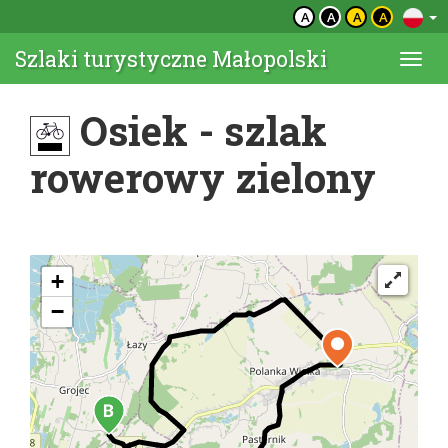
A
A
A
A
Szlaki turystyczne Małopolski
Togg
navi
Osiek - szlak
rowerowy zielony
+
−