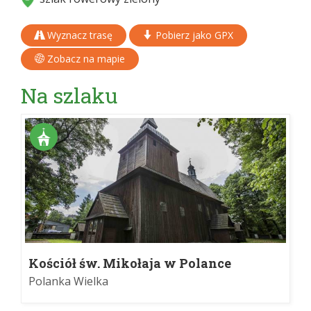
Wyznacz trasę
Pobierz jako GPX
Zobacz na mapie
Na szlaku
Kościół św. Mikołaja w Polance
Wielkiej
Polanka Wielka