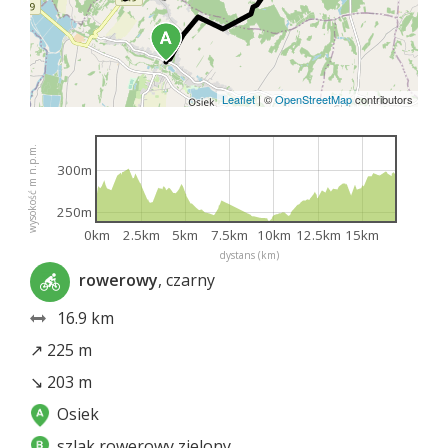
Leaflet
|
©
OpenStreetMap
contributors
wysokość m n.p.m.
300m
250m
0km
2.5km
5km
7.5km
10km
12.5km
15km
dystans (km)
rowerowy
, czarny
16.9 km
↗ 225 m
↘ 203 m
Osiek
szlak rowerowy zielony