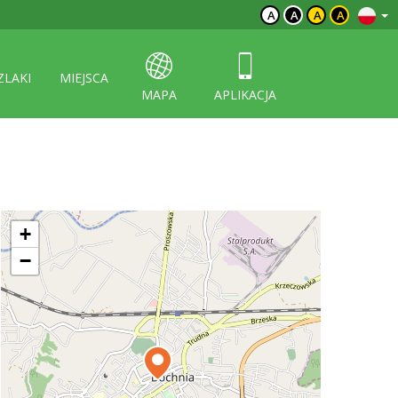
A
A
A
A
ZLAKI
MIEJSCA
MAPA
APLIKACJA
+
−