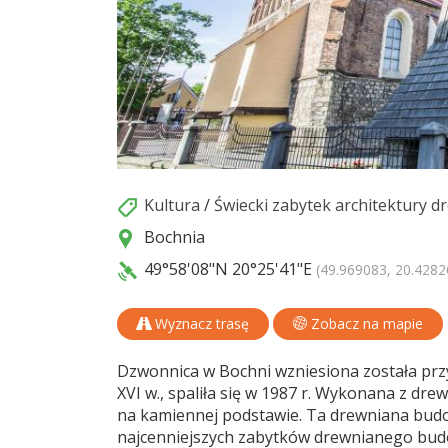
Kultura
/
Świecki zabytek architektury d
Bochnia
49°58'08"N
20°25'41"E
(49.969083, 20.4282
Wyznacz trasę
Zobacz na mapie
Dzwonnica w Bochni wzniesiona została przy k
XVI w., spaliła się w 1987 r. Wykonana z dr
na kamiennej podstawie. Ta drewniana bu
najcenniejszych zabytków drewnianego budo