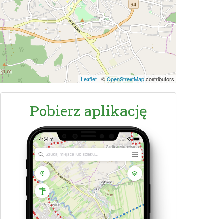
Leaflet
|
©
OpenStreetMap
contributors
Pobierz aplikację