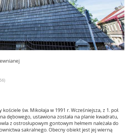
rewnianej
66)
ościele św. Mikołaja w 1991 r. Wcześniejsza, z 1. poł.
ewna dębowego, ustawiona została na planie kwadratu,
dowla z ostrosłupowym gontowym hełmem należała do
wnictwa sakralnego. Obecny obiekt jest jej wierną