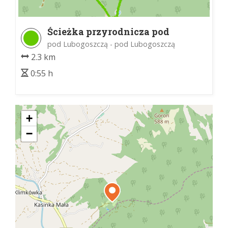
Ścieżka przyrodnicza pod
Lubogoszczą
pod Lubogoszczą - pod Lubogoszczą
2.3 km
0:55 h
+
−