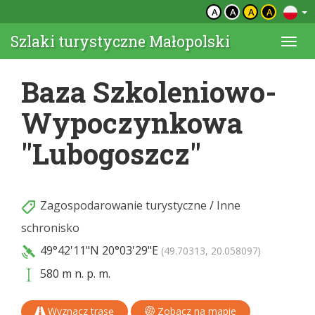
A
A
A
A
Szlaki turystyczne Małopolski
Togg
navi
Baza Szkoleniowo-
Wypoczynkowa
"Lubogoszcz"
Zagospodarowanie turystyczne
/
Inne
schronisko
49°42'11"N
20°03'29"E
(49.70313, 20.058097)
580 m n. p. m.
Wyznacz trasę
Zobacz na mapie