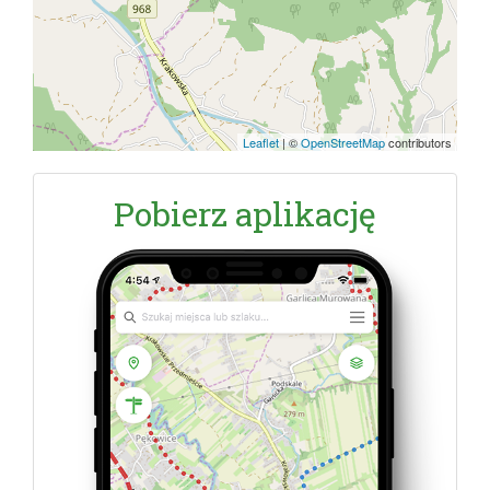
Leaflet
|
©
OpenStreetMap
contributors
Pobierz aplikację