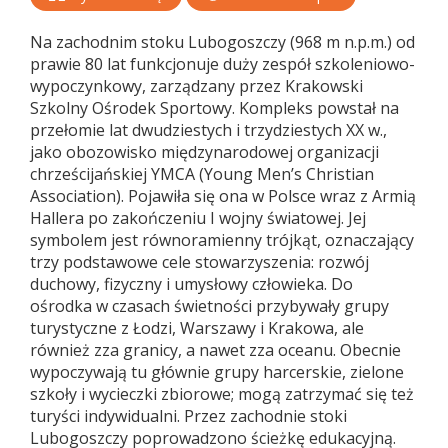
Na zachodnim stoku Lubogoszczy (968 m n.p.m.) od
prawie 80 lat funkcjonuje duży zespół szkoleniowo-
wypoczynkowy, zarządzany przez Krakowski
Szkolny Ośrodek Sportowy. Kompleks powstał na
przełomie lat dwudziestych i trzydziestych XX w.,
jako obozowisko międzynarodowej organizacji
chrześcijańskiej YMCA (Young Men’s Christian
Association). Pojawiła się ona w Polsce wraz z Armią
Hallera po zakończeniu I wojny światowej. Jej
symbolem jest równoramienny trójkąt, oznaczający
trzy podstawowe cele stowarzyszenia: rozwój
duchowy, fizyczny i umysłowy człowieka. Do
ośrodka w czasach świetności przybywały grupy
turystyczne z Łodzi, Warszawy i Krakowa, ale
również zza granicy, a nawet zza oceanu. Obecnie
wypoczywają tu głównie grupy harcerskie, zielone
szkoły i wycieczki zbiorowe; mogą zatrzymać się też
turyści indywidualni. Przez zachodnie stoki
Lubogoszczy poprowadzono ścieżkę edukacyjną.