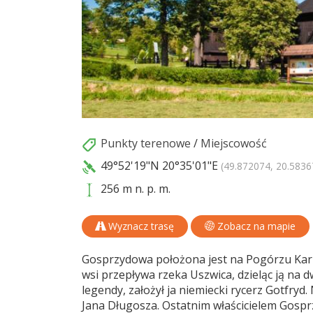
Punkty terenowe
/
Miejscowość
49°52'19"N
20°35'01"E
(49.872074, 20.5836
256 m n. p. m.
Wyznacz trasę
Zobacz na mapie
Gosprzydowa położona jest na Pogórzu Karp
wsi przepływa rzeka Uszwica, dzieląc ją na d
legendy, założył ja niemiecki rycerz Gotfryd
Jana Długosza. Ostatnim właścicielem Gospr