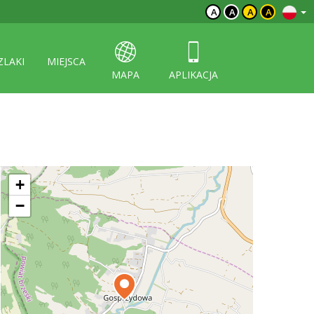
A
A
A
A
ZLAKI
MIEJSCA
MAPA
APLIKACJA
+
−