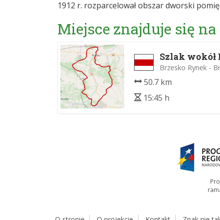
1912 r. rozparcelował obszar dworski pomi
Miejsce znajduje się na
Szlak wokół 
Brzesko Rynek - B
50.7 km
15:45 h
Pro
ram
O stronie
O projekcie
Kontakt
Znak nie ta