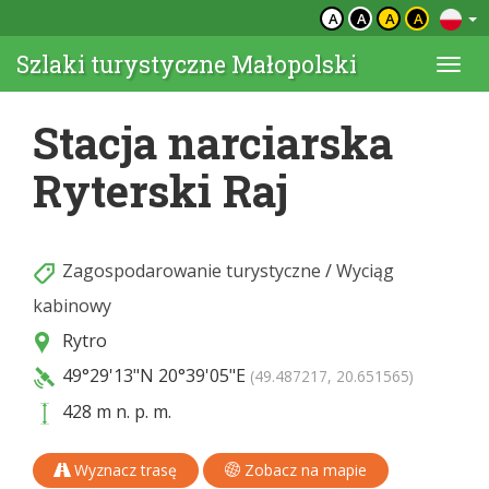
A
A
A
A
Szlaki turystyczne Małopolski
Togg
navi
Stacja narciarska
Ryterski Raj
Zagospodarowanie turystyczne
/
Wyciąg
kabinowy
Rytro
49°29'13"N
20°39'05"E
(49.487217, 20.651565)
428 m n. p. m.
Wyznacz trasę
Zobacz na mapie