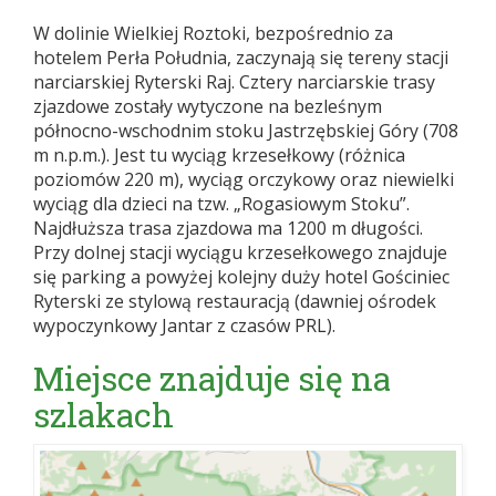
W dolinie Wielkiej Roztoki, bezpośrednio za
hotelem Perła Południa, zaczynają się tereny stacji
narciarskiej Ryterski Raj. Cztery narciarskie trasy
zjazdowe zostały wytyczone na bezleśnym
północno-wschodnim stoku Jastrzębskiej Góry (708
m n.p.m.). Jest tu wyciąg krzesełkowy (różnica
poziomów 220 m), wyciąg orczykowy oraz niewielki
wyciąg dla dzieci na tzw. „Rogasiowym Stoku”.
Najdłuższa trasa zjazdowa ma 1200 m długości.
Przy dolnej stacji wyciągu krzesełkowego znajduje
się parking a powyżej kolejny duży hotel Gościniec
Ryterski ze stylową restauracją (dawniej ośrodek
wypoczynkowy Jantar z czasów PRL).
Miejsce znajduje się na
szlakach