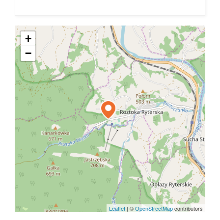
+
−
Leaflet
|
©
OpenStreetMap
contributors