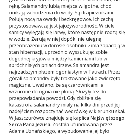
rękę. Salamandry lubią miejsca wilgotne, choć
unikają wchodzenia do wody. Są drapieżnikami.
Polują nocą na owady i bezkręgowce. Ich cechą
przystosowawczą jest jajożyworodność. W ciele
samicy wylęgają się larwy, które następnie rodzą się
w wodzie. Żerują w niej dopóki nie ulegną
przeobrażeniu w dorosłe osobniki. Zima zapadają w
stan hibernacji, uprzednio wyszukując sobie
dogodnej kryjówki między kamieniami lub w
spróchniałych pniach drzew. Salamandra jest
najrzadszym płazem ogoniastym w Tatrach. Przez
górali salamandry były traktowane jako zwierzęta
magiczne. Uważano, że są czarownicami, a
wrzucone do ognia nie płoną. Służyły też do
przepowiadania powodzi. Gdy zbliżała się
katastrofa salamandry miały na kilka dni przed jej
nadejściem rozpoczynać wędrówkę w kierunku skał.
W Jaszczurówce znajduje się
kaplica Najświętszego
Serca Pana Jezusa
. Została ufundowana przez
Adama Uznańskiego, a wybudowanie jej było