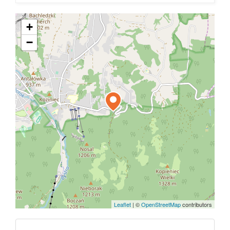
+
−
Leaflet
|
©
OpenStreetMap
contributors