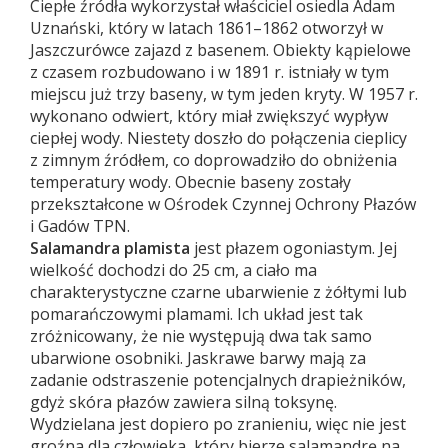
Ciepłe źródła wykorzystał właściciel osiedla Adam
Uznański, który w latach 1861–1862 otworzył w
Jaszczurówce zajazd z basenem. Obiekty kąpielowe
z czasem rozbudowano i w 1891 r. istniały w tym
miejscu już trzy baseny, w tym jeden kryty. W 1957 r.
wykonano odwiert, który miał zwiększyć wypływ
ciepłej wody. Niestety doszło do połączenia cieplicy
z zimnym źródłem, co doprowadziło do obniżenia
temperatury wody. Obecnie baseny zostały
przekształcone w Ośrodek Czynnej Ochrony Płazów
i Gadów TPN.
Salamandra plamista
jest płazem ogoniastym. Jej
wielkość dochodzi do 25 cm, a ciało ma
charakterystyczne czarne ubarwienie z żółtymi lub
pomarańczowymi plamami. Ich układ jest tak
zróżnicowany, że nie występują dwa tak samo
ubarwione osobniki. Jaskrawe barwy mają za
zadanie odstraszenie potencjalnych drapieżników,
gdyż skóra płazów zawiera silną toksynę.
Wydzielana jest dopiero po zranieniu, więc nie jest
groźna dla człowieka, który bierze salamandrę na