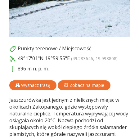
Punkty terenowe
/
Miejscowość
49°17'01"N
19°59'55"E
(49.283646, 19.998808)
896 m n. p. m.
Wyznacz trasę
Zobacz na mapie
Jaszczurówka jest jednym z nielicznych miejsc w
okolicach Zakopanego, gdzie występowały
naturalne cieplice. Temperatura wypływającej wody
osiągała około 20°C. Nazwa pochodzi od
skupiających się wokół ciepłego źródła salamander
plamistych, które górale nazywali jaszczurami.