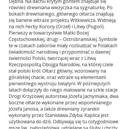
Dębna. Na dachu krytym gontem znajduje się
również drewniana wieżyczka na sygnaturkę. Po
bokach drewnianego, głównego ołtarza znajdują
się barwne witraże projektu Witkiewicza. Widnieją
na nich herby Korony (Orzeł) i Litwy (Pogoń).
Pierwszy w towarzystwie Matki Bożej
Częstochowskiej, drugi – Ostrobramskiej. Symbole
te w czasach zaborów miały rozbudzać w Polakach
świadomość narodową i przypominać o dawnej
świetności Polski, tworzącej wraz z Litwą
Rzeczpospolitą Obojga Narodów, na której czele
stał polski król. Ołtarz główny, wzorowany na
góralskiej chacie, oraz witraże są elementami
pierwotnego wystroju świątyni. W późniejszych
latach dołączyły do niego malowane na szkle stacje
Drogi Krzyżowej autorstwa Józefa Jachymiaka, dwa
boczne ołtarze wykonane przez wspomnianego
Józefa Janosa, a także drewniany żyrandol
wykonany przez Stanisława Zdyba. Kaplica jest
użytkowana do dziś. Odbywają się tu cotygodniowe
msze św., nabożeństwa, udzielane są śluby i chrzty.