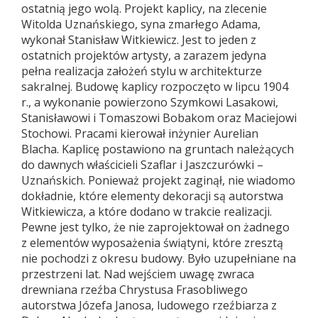
ostatnią jego wolą. Projekt kaplicy, na zlecenie
Witolda Uznańskiego, syna zmarłego Adama,
wykonał Stanisław Witkiewicz. Jest to jeden z
ostatnich projektów artysty, a zarazem jedyna
pełna realizacja założeń stylu w architekturze
sakralnej. Budowę kaplicy rozpoczęto w lipcu 1904
r., a wykonanie powierzono Szymkowi Lasakowi,
Stanisławowi i Tomaszowi Bobakom oraz Maciejowi
Stochowi. Pracami kierował inżynier Aurelian
Blacha. Kaplicę postawiono na gruntach należących
do dawnych właścicieli Szaflar i Jaszczurówki –
Uznańskich. Ponieważ projekt zaginął, nie wiadomo
dokładnie, które elementy dekoracji są autorstwa
Witkiewicza, a które dodano w trakcie realizacji.
Pewne jest tylko, że nie zaprojektował on żadnego
z elementów wyposażenia świątyni, które zresztą
nie pochodzi z okresu budowy. Było uzupełniane na
przestrzeni lat. Nad wejściem uwagę zwraca
drewniana rzeźba Chrystusa Frasobliwego
autorstwa Józefa Janosa, ludowego rzeźbiarza z