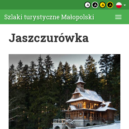
A
A
A
A
Szlaki turystyczne Małopolski
Togg
navi
Jaszczurówka