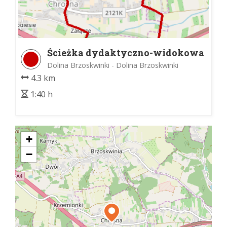
Ścieżka dydaktyczno-widokowa
Chrośnianeczka
Dolina Brzoskwinki - Dolina Brzoskwinki
4.3 km
1:40 h
+
−