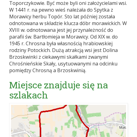
Toporczykowie. Być może byli oni założycielami wsi.
W 1441 r. na pewno wieś należała do Spytka z
Morawicy herbu Topór. Sto lat później została
odnotowana w składzie klucza dóbr morawickich. W
XVIII w. odnotowana jest jej przynależność do
parafii św. Bartłomieja w Morawicy. Od XIX w. do
1945 r. Chrosna była własnością hrabiowskiej
rodziny Potockich. Dużą atrakcją wsi jest Dolina
Brzoskwinki z ciekawymi skałkami zwanymi
Chrośnieńskie Skały, usytuowanymi na odcinku
pomiędzy Chrosną a Brzoskwinią.
Miejsce znajduje się na
szlakach