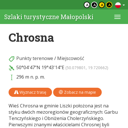
A
A
A
A
Szlaki turystyczne Małopolski
Togg
navi
Chrosna
Punkty terenowe
/
Miejscowość
50°04'47"N
19°43'14"E
(50.079801, 19.720662)
296 m n. p. m.
Wyznacz trasę
Zobacz na mapie
Wieś Chrosna w gminie Liszki położona jest na
styku dwóch mezoregionów geograficznych: Garbu
Tenczyńskiego i Obniżenia Cholerzyńskiego.
Pierwszymi znanymi właścicielami Chrosnej byli