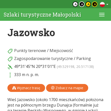
A
A
A
A
Szlaki turystyczne Małopolski
Togg
navi
Jazowsko
Punkty terenowe
/
Miejscowość
Zagospodarowanie turystyczne
/
Parking
49°31'45"N
20°31'01"E
(49.529198, 20.517138)
333 m n. p. m.
Wyznacz trasę
Zobacz na mapie
Wieś Jazowsko (około 1700 mieszkańców) położona
jest na północnym brzegu Dunajca (formalnie już
na terenie Beskidu Wyspowego, w gminie Łącko),