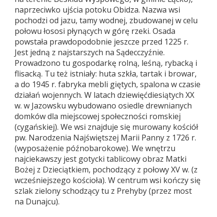
naprzeciwko ujścia potoku Obidza. Nazwa wsi
pochodzi od jazu, tamy wodnej, zbudowanej w celu
połowu łososi płynących w górę rzeki. Osada
powstała prawdopodobnie jeszcze przed 1225 r.
Jest jedną z najstarszych na Sądecczyźnie.
Prowadzono tu gospodarkę rolną, leśną, rybacką i
flisacką. Tu też istniały: huta szkła, tartak i browar,
a do 1945 r. fabryka mebli giętych, spalona w czasie
działań wojennych. W latach dziewięćdiesiątych XX
w. w Jazowsku wybudowano osiedle drewnianych
domków dla miejscowej społeczności romskiej
(cygańskiej). We wsi znajduje się murowany kościół
pw. Narodzenia Najświętszej Marii Panny z 1726 r.
(wyposażenie późnobarokowe). We wnętrzu
najciekawszy jest gotycki tablicowy obraz Matki
Bożej z Dzieciątkiem, pochodzący z połowy XV w. (z
wcześniejszego kościoła). W centrum wsi kończy się
szlak zielony schodzący tu z Prehyby (przez most
na Dunajcu).