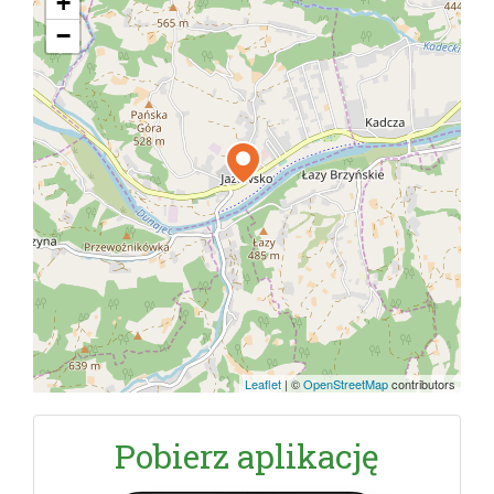
+
−
Leaflet
|
©
OpenStreetMap
contributors
Pobierz aplikację