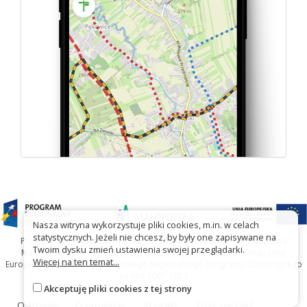
Nasza witryna wykorzystuje pliki cookies, m.in. w celach
statystycznych. Jeżeli nie chcesz, by były one zapisywane na
Projekt współfinansowany przez Urząd Marszałkowski Województwa
Twoim dysku zmień ustawienia swojej przeglądarki.
Małopolskiego w ramach programu Małopolska Gościnna oraz Unię
Więcej na ten temat...
Europejską w ramach Małopolskiego Regionalnego Programu Operacyjnego
na lata 2007-2013
Akceptuję pliki cookies z tej strony
O stronie
O projekcie
Kontakt
Znak nie tak?