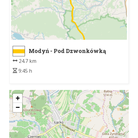
Modyń - Pod Dzwonkówką
24.7 km
9:45 h
+
−