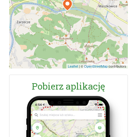
Leaflet
|
©
OpenStreetMap
contributors
Pobierz aplikację