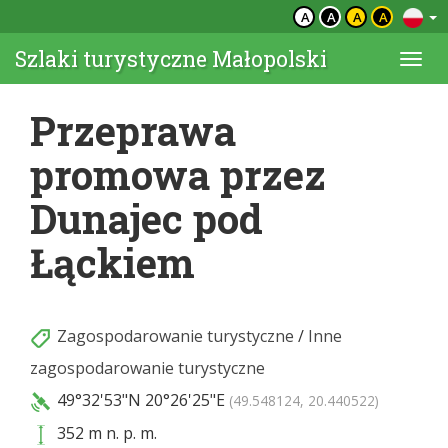
A
A
A
A
Szlaki turystyczne Małopolski
Togg
navi
Przeprawa
promowa przez
Dunajec pod
Łąckiem
Zagospodarowanie turystyczne
/
Inne
zagospodarowanie turystyczne
49°32'53"N
20°26'25"E
(49.548124, 20.440522)
352 m n. p. m.