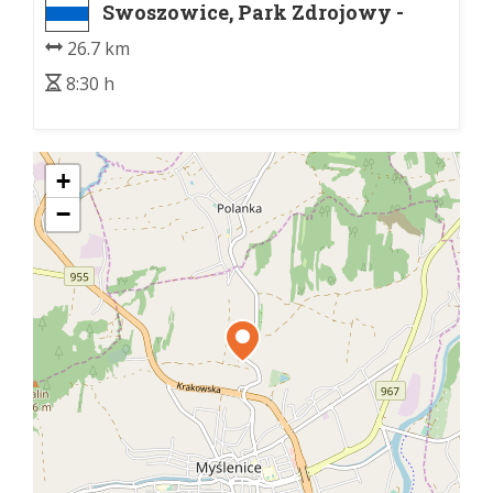
Swoszowice, Park Zdrojowy -
Myślenice Zarabie
26.7 km
8:30 h
+
−