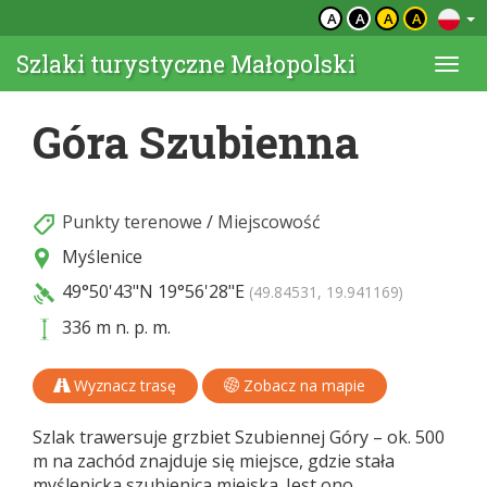
A
A
A
A
Szlaki turystyczne Małopolski
Togg
navi
Góra Szubienna
Punkty terenowe
/
Miejscowość
Myślenice
49°50'43"N
19°56'28"E
(49.84531, 19.941169)
336 m n. p. m.
Wyznacz trasę
Zobacz na mapie
Szlak trawersuje grzbiet Szubiennej Góry – ok. 500
m na zachód znajduje się miejsce, gdzie stała
myślenicka szubienica miejska. Jest ono