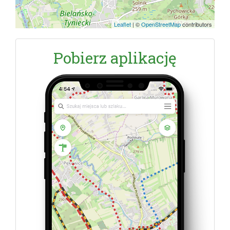
Leaflet
|
©
OpenStreetMap
contributors
Pobierz aplikację