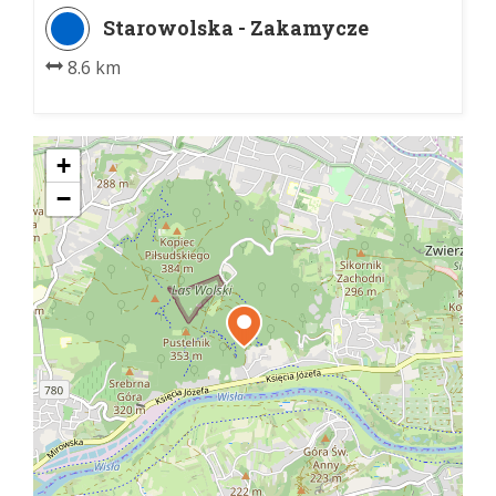
Starowolska - Zakamycze
8.6 km
+
−