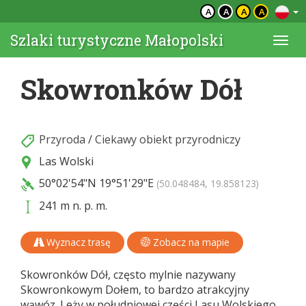
A
A
A
A
Szlaki turystyczne Małopolski
Togg
navi
Skowronków Dół
Przyroda
/
Ciekawy obiekt przyrodniczy
Las Wolski
50°02'54"N
19°51'29"E
(50.048484, 19.858123)
241 m n. p. m.
Wyznacz trasę
Zobacz na mapie
Skowronków Dół, często mylnie nazywany
Skowronkowym Dołem, to bardzo atrakcyjny
wąwóz. Leży w południowej części Lasu Wolskiego.