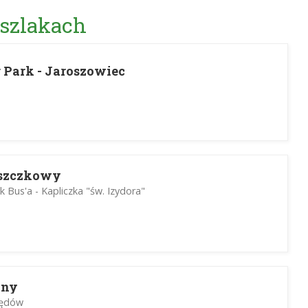
 szlakach
r Park - Jaroszowiec
aszczkowy
k Bus'a - Kapliczka "św. Izydora"
nny
łędów