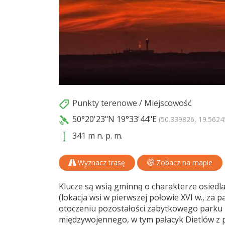
Punkty terenowe
/
Miejscowość
50°20'23"N
19°33'44"E
(50.339826, 19.5624
341 m n. p. m.
Wyznacz trasę
Zobacz na mapie
Klucze są wsią gminną o charakterze osiedla 
(lokacja wsi w pierwszej połowie XVI w., za
otoczeniu pozostałości zabytkowego parku 
międzywojennego, w tym pałacyk Dietlów z 