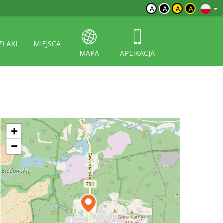
A
A
A
A
ZLAKI
MIEJSCA
MAPA
APLIKACJA
+
−