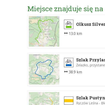
Miejsce znajduje się na
Olkusz Silve
13.0 km
Szlak Przyl
Żelazko, przystane
38.9 km
Szlak Pusty
Ryczów Leśna - B