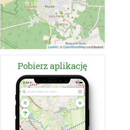
Leaflet
|
©
OpenStreetMap
contributors
Pobierz aplikację