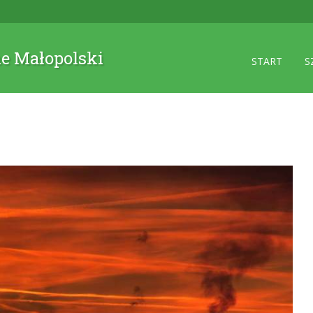
ne Małopolski
START
S