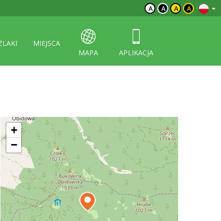
A
A
A
A
ZLAKI
MIEJSCA
MAPA
APLIKACJA
+
−