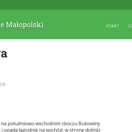
ne Małopolski
START
S
wa
24)
t na południowo-wschodnim zboczu Bukowiny
 i opada łagodnie na wschód, w stronę dolinki