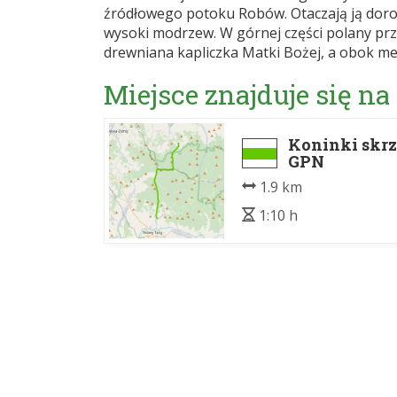
źródłowego potoku Robów. Otaczają ją dorod
wysoki modrzew. W górnej części polany prz
drewniana kapliczka Matki Bożej, a obok me
Miejsce znajduje się na
Koninki skrz
GPN
1.9 km
1:10 h