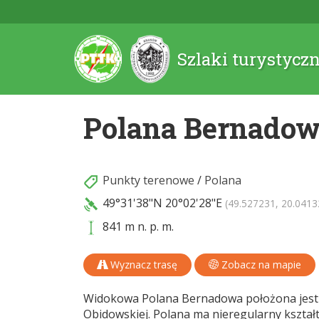
Szlaki turystycz
Polana Bernado
Punkty terenowe
/
Polana
49°31'38"N
20°02'28"E
(49.527231, 20.0413
841 m n. p. m.
Wyznacz trasę
Zobacz na mapie
Widokowa Polana Bernadowa położona jes
Obidowskiej. Polana ma nieregularny kształt