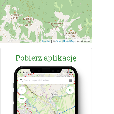
Leaflet
|
©
OpenStreetMap
contributors
Pobierz aplikację