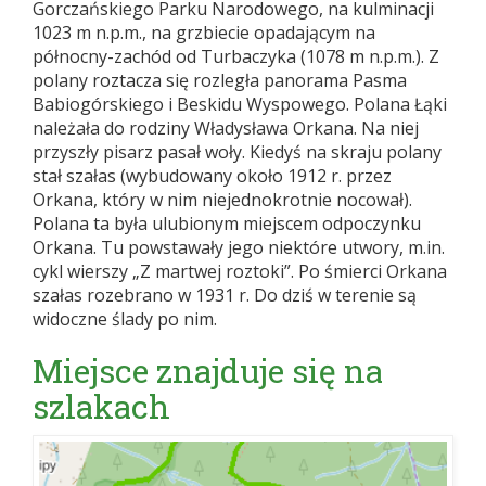
Gorczańskiego Parku Narodowego, na kulminacji
1023 m n.p.m., na grzbiecie opadającym na
północny-zachód od Turbaczyka (1078 m n.p.m.). Z
polany roztacza się rozległa panorama Pasma
Babiogórskiego i Beskidu Wyspowego. Polana Łąki
należała do rodziny Władysława Orkana. Na niej
przyszły pisarz pasał woły. Kiedyś na skraju polany
stał szałas (wybudowany około 1912 r. przez
Orkana, który w nim niejednokrotnie nocował).
Polana ta była ulubionym miejscem odpoczynku
Orkana. Tu powstawały jego niektóre utwory, m.in.
cykl wierszy „Z martwej roztoki”. Po śmierci Orkana
szałas rozebrano w 1931 r. Do dziś w terenie są
widoczne ślady po nim.
Miejsce znajduje się na
szlakach