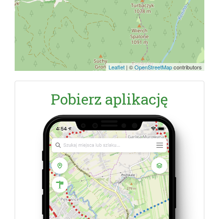
Leaflet
|
©
OpenStreetMap
contributors
Pobierz aplikację