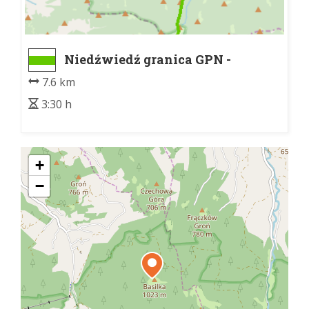
Niedźwiedź granica GPN -
Schronisko PTTK na Turbaczu
7.6 km
3:30 h
+
−