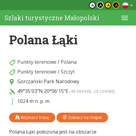
A
A
A
A
Szlaki turystyczne Małopolski
Togg
navi
Polana Łąki
Punkty terenowe
/
Polana
Punkty terenowe
/
Szczyt
Gorczański Park Narodowy
49°35'03"N
20°06'15"E
(49.584438, 20.104386)
1024 m n. p. m.
Wyznacz trasę
Zobacz na mapie
Polana Łąki położona jest na obszarze