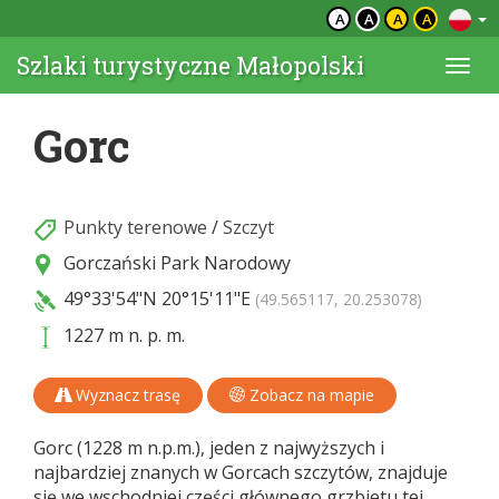
A
A
A
A
Szlaki turystyczne Małopolski
Togg
navi
Gorc
Punkty terenowe
/
Szczyt
Gorczański Park Narodowy
49°33'54"N
20°15'11"E
(49.565117, 20.253078)
1227 m n. p. m.
Wyznacz trasę
Zobacz na mapie
Gorc (1228 m n.p.m.), jeden z najwyższych i
najbardziej znanych w Gorcach szczytów, znajduje
się we wschodniej części głównego grzbietu tej