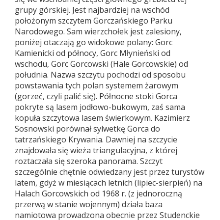
grupy górskiej. Jest najbardziej na wschód
położonym szczytem Gorczańskiego Parku
Narodowego. Sam wierzchołek jest zalesiony,
poniżej otaczają go widokowe polany: Gorc
Kamienicki od północy, Gorc Młynieński od
wschodu, Gorc Gorcowski (Hale Gorcowskie) od
południa. Nazwa szczytu pochodzi od sposobu
powstawania tych polan systemem żarowym
(gorzeć, czyli palić się). Północne stoki Gorca
pokryte są lasem jodłowo-bukowym, zaś sama
kopuła szczytowa lasem świerkowym. Kazimierz
Sosnowski porównał sylwetkę Gorca do
tatrzańskiego Krywania. Dawniej na szczycie
znajdowała się wieża triangulacyjna, z której
roztaczała się szeroka panorama. Szczyt
szczególnie chętnie odwiedzany jest przez turystów
latem, gdyż w miesiącach letnich (lipiec-sierpień) na
Halach Gorcowskich od 1968 r. (z jednoroczną
przerwą w stanie wojennym) działa baza
namiotowa prowadzona obecnie przez Studenckie