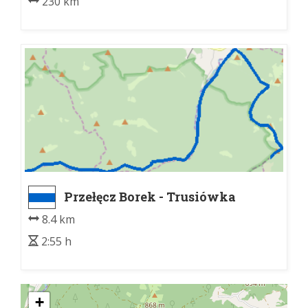
230 km
Przełęcz Borek - Trusiówka
8.4 km
2:55 h
+