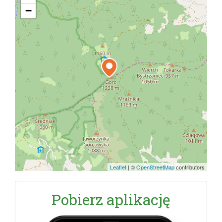
−
Leaflet
|
©
OpenStreetMap
contributors
Pobierz aplikację