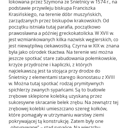
lokowana przez Szymona ze Śnietnicy w 1574 r., na
podstawie przywileju biskupa Franciszka
Krasińskiego, na terenie dóbr muszyńskich,
zarządzanych przez biskupów krakowskich. Od
początku istniała tutaj parafia, początkowo
prawosławna a później greckokatolicka. W XVII w.
jest wzmiankowanych kilka nazwisk węgierskich, co
jest niewątpliwą ciekawostką. Czyrna w XIX w. znana
była jako ośrodek tkactwa. Na terenie wsi można
jeszcze spotkać stare zabudowania połemkowskie,
krzyże przydrożne i kapliczki, z których
najciekawszą jest ta stojąca przy drodze do
Śnietnicy z elementami starego ikonostasu z XVIII
w. Można tutaj spotkać rodzaj prymitywnych
spichlerzy zwanych sypańcami. Są to budowle
zrębowe sklepione kolebką uzyskaną przez
sukcesywne skracanie belek zrębu. Na zewnątrz tej
zrębowej kolebki umieszczano szereg kołków,
które pomagały w utrzymaniu warstwy ziemi
pokrywającej tą konstrukcję. Zatem były one
„obsypywane” – stąd sypańce. Na wierzchu