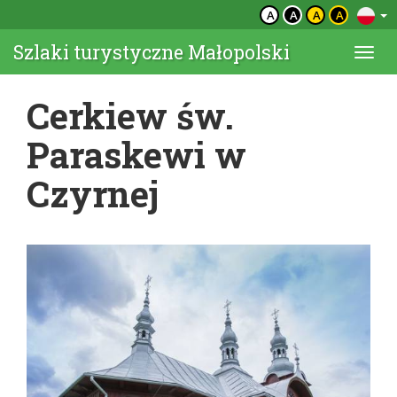
A
A
A
A
Szlaki turystyczne Małopolski
Togg
navi
Cerkiew św.
Paraskewi w
Czyrnej