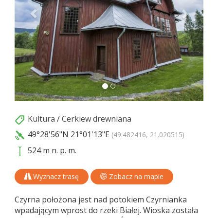
Kultura
/
Cerkiew drewniana
49°28'56"N
21°01'13"E
(49.482416, 21.020515)
524 m n. p. m.
Wyznacz trasę
Zobacz na mapie
Czyrna położona jest nad potokiem Czyrnianka
wpadającym wprost do rzeki Białej. Wioska została