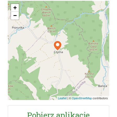
+
−
Leaflet
|
©
OpenStreetMap
contributors
Pobierz aplikację