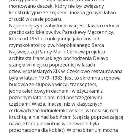
montowano daszek, który nie był związany
konstrukcyjnie ze zrębem i można go było łatwo
zrzucić w czasie pożaru.
Najcenniejszym zabytkiem wsi jest dawna cerkiew
greckokatolicka pw. św. Paraskewy Męczennicy,
która od 1951 r. funkcjonuje jako kościół
rzymskokatolicki pw. Niepokalanego Serca
Najświętszej Panny Marii. Cerkiew projektu
architekta francuskiego pochodzenia Delavo
stanęła w miejscu poprzedniej w latach
dziewięćdziesiątych XIX w. Częściowo restaurowana
była w latach 1979–1983. Jest to skromna zrębowa
budowla ze słupową wieżą, transeptem,
jednokalenicowym dachem i wieżyczkami z
pozornym latarniami nad poszczególnymi
częściami. Wieża, inaczej niż w klasycznych
cerkwiach zachodniołemkowskich, wznosi się nad
kruchtą, a nie nad babińcem (częścią poprzedzającą
nawę, która pierwotnie w cerkwiach była
przeznaczona dla kobiet). W prezbiterium można