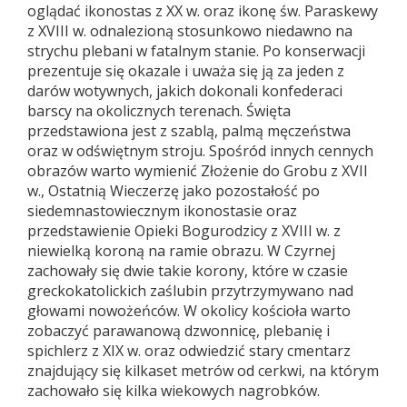
oglądać ikonostas z XX w. oraz ikonę św. Paraskewy
z XVIII w. odnalezioną stosunkowo niedawno na
strychu plebani w fatalnym stanie. Po konserwacji
prezentuje się okazale i uważa się ją za jeden z
darów wotywnych, jakich dokonali konfederaci
barscy na okolicznych terenach. Święta
przedstawiona jest z szablą, palmą męczeństwa
oraz w odświętnym stroju. Spośród innych cennych
obrazów warto wymienić Złożenie do Grobu z XVII
w., Ostatnią Wieczerzę jako pozostałość po
siedemnastowiecznym ikonostasie oraz
przedstawienie Opieki Bogurodzicy z XVIII w. z
niewielką koroną na ramie obrazu. W Czyrnej
zachowały się dwie takie korony, które w czasie
greckokatolickich zaślubin przytrzymywano nad
głowami nowożeńców. W okolicy kościoła warto
zobaczyć parawanową dzwonnicę, plebanię i
spichlerz z XIX w. oraz odwiedzić stary cmentarz
znajdujący się kilkaset metrów od cerkwi, na którym
zachowało się kilka wiekowych nagrobków.