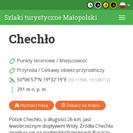
A
A
A
A
Szlaki turystyczne Małopolski
Togg
navi
Chechło
Punkty terenowe
/
Miejscowość
Przyroda
/
Ciekawy obiekt przyrodniczy
50°06'57"N
19°32'19"E
(50.11588, 19.538772)
291 m n. p. m.
Wyznacz trasę
Zobacz na mapie
Potok Chechło, o długości 26 km, jast
lewobrzeżnym dopływem Wisły. Źródła Chechła
znajdują się na podmokłych terenach Puszczy