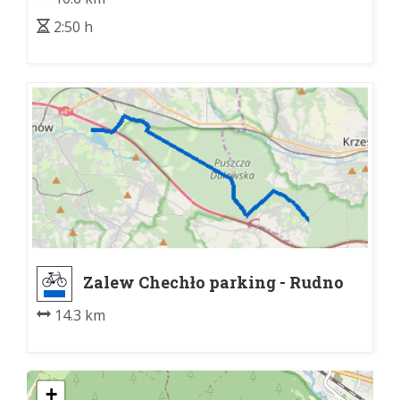
2:50 h
Zalew Chechło parking - Rudno
14.3 km
+