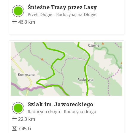
Śnieżne Trasy przez Lasy
Okrężna Trasa Główna
Przeł. Długie - Radocyna, na Długie
46.8 km
Szlak im. Jaworeckiego
Radocyna droga - Radocyna droga
22.3 km
7:45 h