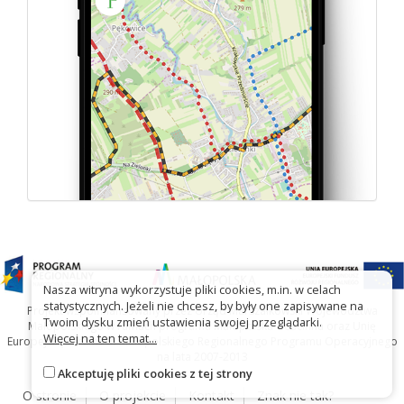
Nasza witryna wykorzystuje pliki cookies, m.in. w celach
statystycznych. Jeżeli nie chcesz, by były one zapisywane na
Projekt współfinansowany przez Urząd Marszałkowski Województwa
Twoim dysku zmień ustawienia swojej przeglądarki.
Małopolskiego w ramach programu Małopolska Gościnna oraz Unię
Więcej na ten temat...
Europejską w ramach Małopolskiego Regionalnego Programu Operacyjnego
na lata 2007-2013
Akceptuję pliki cookies z tej strony
O stronie
O projekcie
Kontakt
Znak nie tak?