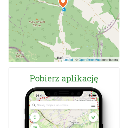
Leaflet
|
©
OpenStreetMap
contributors
Pobierz aplikację