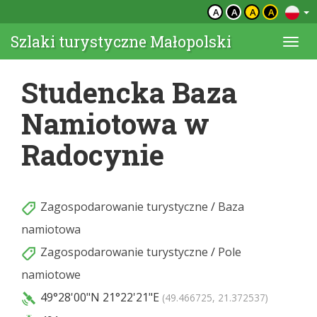
A
A
A
A
Szlaki turystyczne Małopolski
Togg
navi
Studencka Baza
Namiotowa w
Radocynie
Zagospodarowanie turystyczne
/
Baza
namiotowa
Zagospodarowanie turystyczne
/
Pole
namiotowe
49°28'00"N
21°22'21"E
(49.466725, 21.372537)