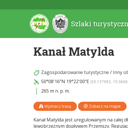
Szlaki turystycz
Kanał Matylda
Zagospodarowanie turystyczne
/
Inny o
50°08'16"N
19°22'00"E
(50.137983, 19.3668
265 m n. p. m.
Wyznacz trasę
Zobacz na mapie
Kanał Matylda jest uregulowanym na całej d
lewobrzeżnym dopływem Przemszy. Regulacj