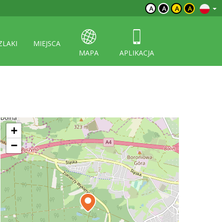
A
A
A
A
ZLAKI
MIEJSCA
MAPA
APLIKACJA
+
−