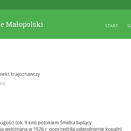
ne Małopolski
START
S
biekt krajoznawczy
34)
ługości (ok. 9 km) potokiem Śmidra będący
a wykonana w 1926 r. poprzedziła odwodnienie kopalni