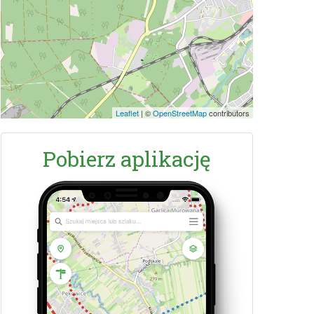
Leaflet
|
©
OpenStreetMap
contributors
Pobierz aplikację