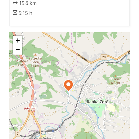
15.6 km
5:15 h
+
−