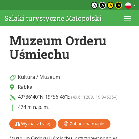
A
A
A
A
Szlaki turystyczne Małopolski
Togg
navi
Muzeum Orderu
Uśmiechu
Kultura
/
Muzeum
Rabka
49°36'40"N
19°56'46"E
(49.611289, 19.946354)
474 m n. p. m.
Wyznacz trasę
Zobacz na mapie
Muzeum Orderu Uśmiechu, przyznawanego w