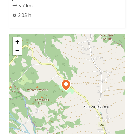
Etnograficzny
5.7 km
2:05 h
+
−