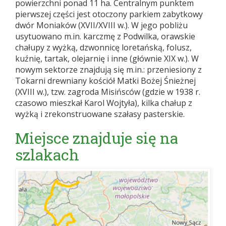
powierzchni ponad 11 ha. Centralnym punktem
pierwszej części jest otoczony parkiem zabytkowy
dwór Moniaków (XVII/XVIII w.). W jego pobliżu
usytuowano m.in. karczmę z Podwilka, orawskie
chałupy z wyżką, dzwonnicę loretańską, folusz,
kuźnię, tartak, olejarnię i inne (głównie XIX w.). W
nowym sektorze znajdują się m.in.: przeniesiony z
Tokarni drewniany kościół Matki Bożej Śnieżnej
(XVIII w.), tzw. zagroda Misińsców (gdzie w 1938 r.
czasowo mieszkał Karol Wojtyła), kilka chałup z
wyżką i zrekonstruowane szałasy pasterskie.
Miejsce znajduje się na
szlakach