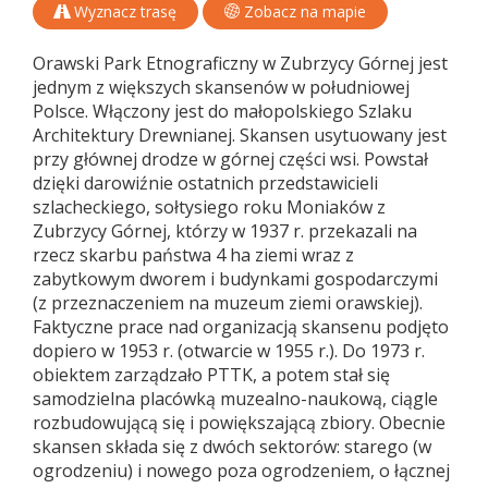
Wyznacz trasę
Zobacz na mapie
Orawski Park Etnograficzny w Zubrzycy Górnej jest
jednym z większych skansenów w południowej
Polsce. Włączony jest do małopolskiego Szlaku
Architektury Drewnianej. Skansen usytuowany jest
przy głównej drodze w górnej części wsi. Powstał
dzięki darowiźnie ostatnich przedstawicieli
szlacheckiego, sołtysiego roku Moniaków z
Zubrzycy Górnej, którzy w 1937 r. przekazali na
rzecz skarbu państwa 4 ha ziemi wraz z
zabytkowym dworem i budynkami gospodarczymi
(z przeznaczeniem na muzeum ziemi orawskiej).
Faktyczne prace nad organizacją skansenu podjęto
dopiero w 1953 r. (otwarcie w 1955 r.). Do 1973 r.
obiektem zarządzało PTTK, a potem stał się
samodzielna placówką muzealno-naukową, ciągle
rozbudowującą się i powiększającą zbiory. Obecnie
skansen składa się z dwóch sektorów: starego (w
ogrodzeniu) i nowego poza ogrodzeniem, o łącznej