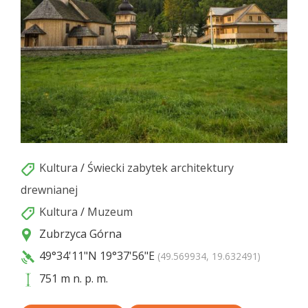
Kultura
/
Świecki zabytek architektury
drewnianej
Kultura
/
Muzeum
Zubrzyca Górna
49°34'11"N
19°37'56"E
(49.569934, 19.632491)
751 m n. p. m.