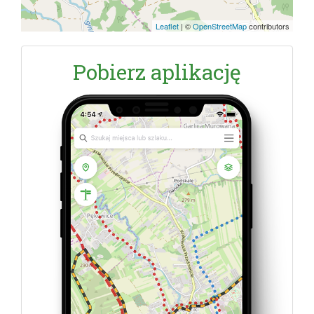
Leaflet
|
©
OpenStreetMap
contributors
Pobierz aplikację