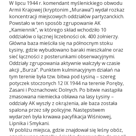
W lipcu 1944 r. komendant myślenickiego obwodu
Armii Krajowej (kryptonim „Murawa”) wydał rozkaz
koncentracji miejscowych oddziałów partyzanckich.
Powstało w ten sposób zgrupowanie AK
„Kamiennik”, w którego skład wchodziło 10
oddziałów o łącznej liczebności ok. 400 żołnierzy.
Główna baza mieściła się na północnym stoku
Łysiny, gdzie wybudowano baraki mieszkalne oraz
sieć łączności z posterunkami obserwacyjnymi.
Oddziały zgrupowania aktywnie walczyły w czasie
akcji „Burza”. Punktem kulminacyjnym działań na
tym terenie była tzw. bitwa pod Łysiną – szereg
potyczek stoczonych 12 IX 1944 na terenie Poręby,
Zasani i Poznachowic Dolnych. Po bitwie nastąpiła
zmasowana niemiecka obława na lasy Łysiny –
oddziały AK wyszły z okrążenia, ale baza została
spalona przez siły policyjne. Następstwem
wydarzeń była krwawa pacyfikacja Wiśniowej,
Lipnika i Smykani.
W pobliżu miejsca, gdzie znajdował się leśny obóz,