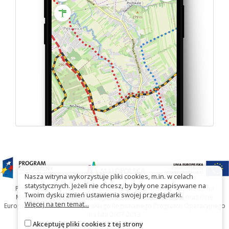
Nasza witryna wykorzystuje pliki cookies, m.in. w celach
statystycznych. Jeżeli nie chcesz, by były one zapisywane na
Projekt współfinansowany przez Urząd Marszałkowski Województwa
Twoim dysku zmień ustawienia swojej przeglądarki.
Małopolskiego w ramach programu Małopolska Gościnna oraz Unię
Więcej na ten temat...
Europejską w ramach Małopolskiego Regionalnego Programu Operacyjnego
na lata 2007-2013
Akceptuję pliki cookies z tej strony