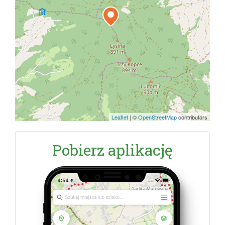
Leaflet
|
©
OpenStreetMap
contributors
Pobierz aplikację