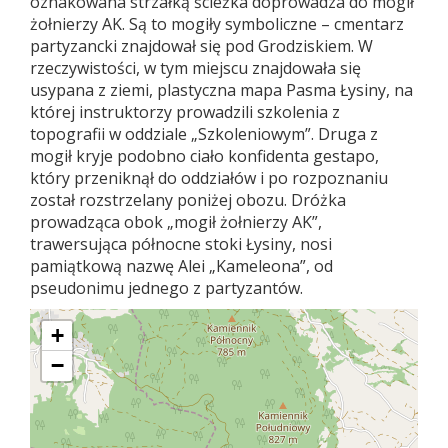
oznakowana strzałką ścieżka doprowadza do mogił
żołnierzy AK. Są to mogiły symboliczne – cmentarz
partyzancki znajdował się pod Grodziskiem. W
rzeczywistości, w tym miejscu znajdowała się
usypana z ziemi, plastyczna mapa Pasma Łysiny, na
której instruktorzy prowadzili szkolenia z
topografii w oddziale „Szkoleniowym”. Druga z
mogił kryje podobno ciało konfidenta gestapo,
który przeniknął do oddziałów i po rozpoznaniu
został rozstrzelany poniżej obozu. Dróżka
prowadząca obok „mogił żołnierzy AK”,
trawersująca północne stoki Łysiny, nosi
pamiątkową nazwę Alei „Kameleona”, od
pseudonimu jednego z partyzantów.
+
−