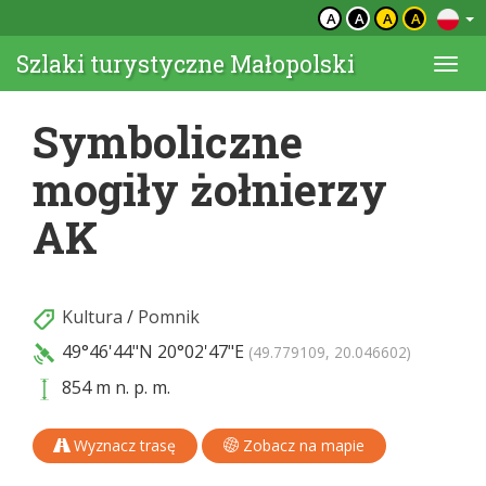
A
A
A
A
Szlaki turystyczne Małopolski
Togg
navi
Symboliczne
mogiły żołnierzy
AK
Kultura
/
Pomnik
49°46'44"N
20°02'47"E
(49.779109, 20.046602)
854 m n. p. m.
Wyznacz trasę
Zobacz na mapie