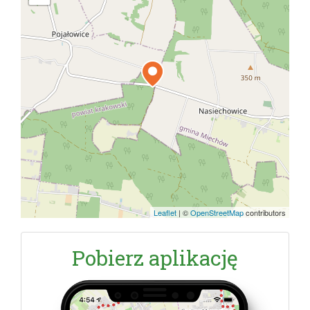
Leaflet
|
©
OpenStreetMap
contributors
Pobierz aplikację