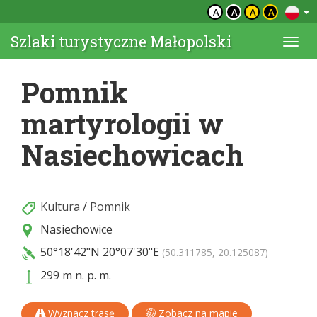
A
A
A
A
Szlaki turystyczne Małopolski
Togg
navi
Pomnik
martyrologii w
Nasiechowicach
Kultura
/
Pomnik
Nasiechowice
50°18'42"N
20°07'30"E
(50.311785, 20.125087)
299 m n. p. m.
Wyznacz trasę
Zobacz na mapie