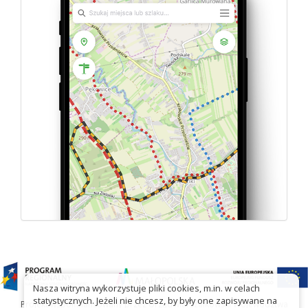
Nasza witryna wykorzystuje pliki cookies, m.in. w celach
statystycznych. Jeżeli nie chcesz, by były one zapisywane na
Projekt współfinansowany przez Urząd Marszałkowski Województwa