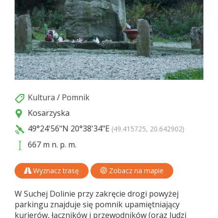
Kultura
/
Pomnik
Kosarzyska
49°24'56"N
20°38'34"E
(49.415725, 20.642902)
667 m n. p. m.
Wyznacz trasę
Zobacz na mapie
W Suchej Dolinie przy zakręcie drogi powyżej
parkingu znajduje się pomnik upamiętniający
kurierów, łączników i przewodników (oraz ludzi