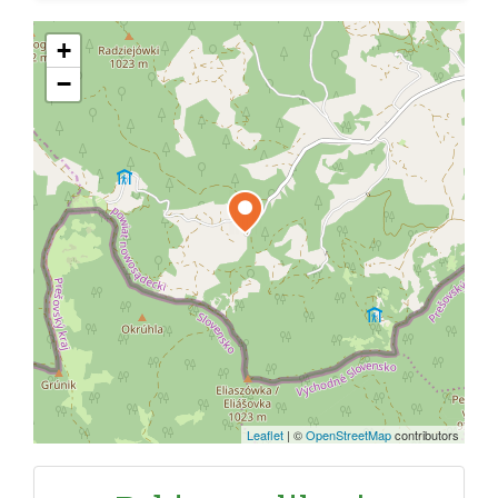
+
−
Leaflet
|
©
OpenStreetMap
contributors