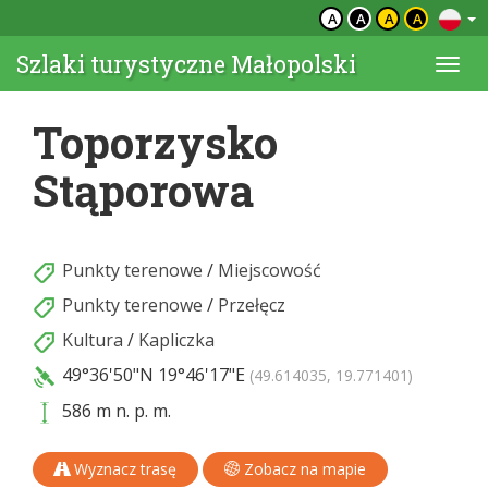
A
A
A
A
Szlaki turystyczne Małopolski
Togg
navi
Toporzysko
Stąporowa
Punkty terenowe
/
Miejscowość
Punkty terenowe
/
Przełęcz
Kultura
/
Kapliczka
49°36'50"N
19°46'17"E
(49.614035, 19.771401)
586 m n. p. m.
Wyznacz trasę
Zobacz na mapie