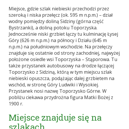
Miejsce, gdzie szlak niebieski przechodzi przez
szeroką i niska przełęcz (ok. 595 m n.p.m.) – dział
wodny pomiędzy doliną Sidziny (górna część
Bystrzanki), a doliną potoku Toporzyska.
Jednocześnie niski grzbiet łączy tu kulminację Łysej
Góry (626 m n.p.m.) na północy i Działu (645 m
n.p.m.) na południowym wschodzie. Na przełęczy
znajduje się ostatnie od strony zachodniej, najwyżej
położone osiedle wsi Toporzyska – Stąporowa. Tu
także przystanek autobusowy na drodze łączącej
Toporzysko z Sidziną, którą w tym miejscu szlak
niebieski opuszcza, podążając dalej grzbietem na
wschód, w stronę Góry Ludwiki i Wysokiej.
Przystanek nosi nazwę Toporzysko Górne. W
pobliżu ciekawa przydrożna figura Matki Bożej z
1900 r.
Miejsce znajduje się na
szlakach