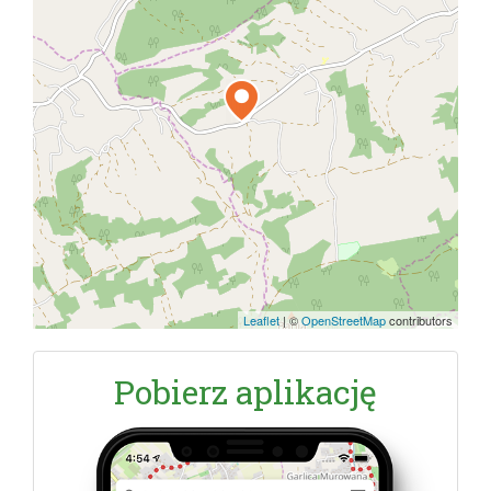
Leaflet
|
©
OpenStreetMap
contributors
Pobierz aplikację