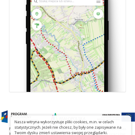
Nasza witryna wykorzystuje pliki cookies, m.in. w celach
statystycznych. Jeżeli nie chcesz, by były one zapisywane na
Projekt współfinansowany przez Urząd Marszałkowski Województwa
Twoim dysku zmień ustawienia swojej przeglądarki.
Małopolskiego w ramach programu Małopolska Gościnna oraz Unię