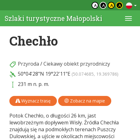
A
A
A
A
Szlaki turystyczne Małopolski
Togg
navi
Chechło
Przyroda
/
Ciekawy obiekt przyrodniczy
50°04'28"N
19°22'11"E
(50.074685, 19.369786)
231 m n. p. m.
Wyznacz trasę
Zobacz na mapie
Potok Chechło, o długości 26 km, jast
lewobrzeżnym dopływem Wisły. Źródła Chechła
znajdują się na podmokłych terenach Puszczy
Dulowskiej, a ujście w okolicach miejscowości