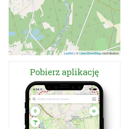
Leaflet
|
©
OpenStreetMap
contributors
Pobierz aplikację