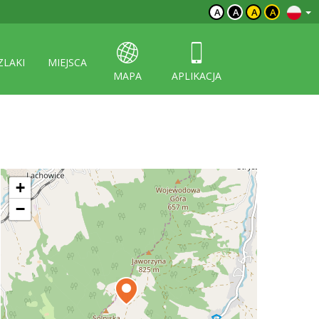
A
A
A
A
ZLAKI
MIEJSCA
MAPA
APLIKACJA
+
−