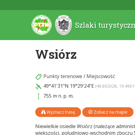
Szlaki turystycz
Wsiórz
Punkty terenowe
/
Miejscowość
49°41'31"N
19°29'24"E
(49.692028, 19.4901
755 m n. p. m.
Wyznacz trasę
Zobacz na mapie
Niewielkie osiedle Wsiórz (należące adminis
większości, południowo-wschodnim zboczu So