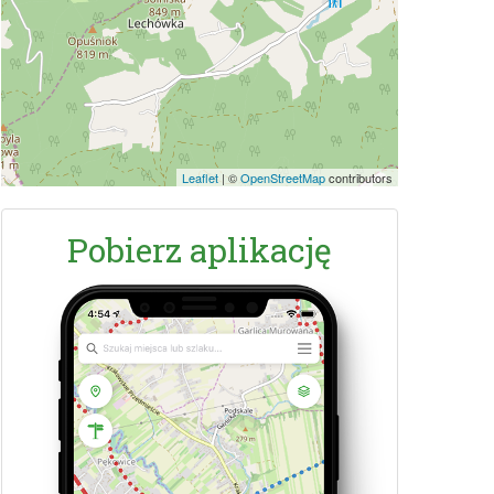
Leaflet
|
©
OpenStreetMap
contributors
Pobierz aplikację