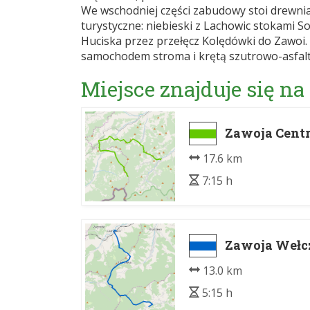
We wschodniej części zabudowy stoi drewnia
turystyczne: niebieski z Lachowic stokami Sol
Huciska przez przełęcz Kolędówki do Zawoi. 
samochodem stroma i krętą szutrowo-asfal
Miejsce znajduje się na
Zawoja Centr
17.6 km
7:15 h
Zawoja Wełcz
13.0 km
5:15 h