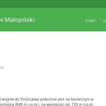
ne Małopolski
START
S
58)
tracyjnie do Stryszawy) położone jest na bezleśnym w
lniska (849 m n.p.m.), na wysokości ok. 720 m n.p.m.