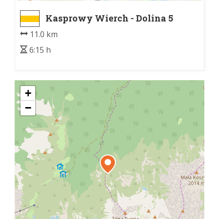
Kasprowy Wierch - Dolina 5
Stawów Polskich
11.0 km
6:15 h
+
−