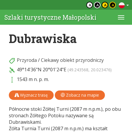
A
A
A
A
Szlaki turystyczne Małopolski
Togg
navi
Dubrawiska
Przyroda
/
Ciekawy obiekt przyrodniczy
49°14'36"N
20°01'24"E
(49.243568, 20.023476)
1543 m n. p. m.
Wyznacz trasę
Zobacz na mapie
Północne stoki Żółtej Turni (2087 m n.p.m.), po obu
stronach Żółtego Potoku nazywane są
Dubrawiskami.
Żółta Turnia Turni (2087 m n.p.m.) ma kształt