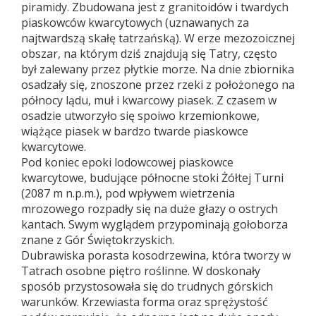
piramidy. Zbudowana jest z granitoidów i twardych
piaskowców kwarcytowych (uznawanych za
najtwardszą skałę tatrzańską). W erze mezozoicznej
obszar, na którym dziś znajdują się Tatry, często
był zalewany przez płytkie morze. Na dnie zbiornika
osadzały się, znoszone przez rzeki z położonego na
północy lądu, muł i kwarcowy piasek. Z czasem w
osadzie utworzyło się spoiwo krzemionkowe,
wiążące piasek w bardzo twarde piaskowce
kwarcytowe.
Pod koniec epoki lodowcowej piaskowce
kwarcytowe, budujące północne stoki Żółtej Turni
(2087 m n.p.m.), pod wpływem wietrzenia
mrozowego rozpadły się na duże głazy o ostrych
kantach. Swym wyglądem przypominają gołoborza
znane z Gór Świętokrzyskich.
Dubrawiska porasta kosodrzewina, która tworzy w
Tatrach osobne piętro roślinne. W doskonały
sposób przystosowała się do trudnych górskich
warunków. Krzewiasta forma oraz sprężystość