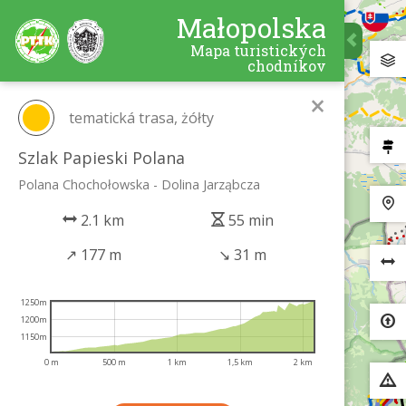
Małopolska
Mapa turistických
chodníkov
×
tematická trasa, żółty
Szlak Papieski Polana
Polana Chochołowska - Dolina Jarząbcza
2.1 km
55 min
↗
177 m
↘
31 m
1250m
1200m
1150m
0 m
500 m
1 km
1,5 km
2 km