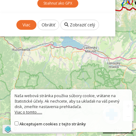
Stiahnuť ako GPX
Viac
Obrátiť
Zobraziť celý
Naša webová stránka používa súbory cookie, vrátane na
štatistické účely. Ak nechcete, aby sa ukladali na váš pevný
+
disk, zmeňte nastavenia prehliadača.
Viac o tomto......
−
Akceptujem cookies z tejto stránky
©
OpenStreetMap
contributors
10 km