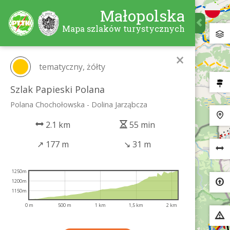
Małopolska
Mapa szlaków turystycznych
×
tematyczny, żółty
Szlak Papieski Polana
Polana Chochołowska - Dolina Jarząbcza
2.1 km
55 min
↗
177 m
↘
31 m
1250m
1200m
1150m
0 m
500 m
1 km
1,5 km
2 km