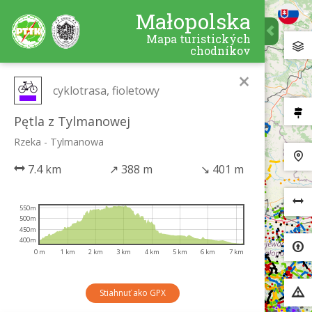
Małopolska
Mapa turistických
chodníkov
×
cyklotrasa, fioletowy
Pętla z Tylmanowej
Rzeka - Tylmanowa
7.4 km
↗
388 m
↘
401 m
550m
500m
450m
400m
0 m
1 km
2 km
3 km
4 km
5 km
6 km
7 km
Stiahnuť ako GPX