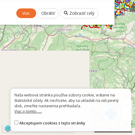
Viac
Obrátiť
Zobraziť celý
Naša webová stránka používa súbory cookie, vrátane na
štatistické účely. Ak nechcete, aby sa ukladali na váš pevný
+
disk, zmeňte nastavenia prehliadača.
Viac o tomto......
−
Akceptujem cookies z tejto stránky
©
OpenStreetMap
contributors
50 km