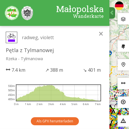
Małopolska
Wanderkarte
×
radweg, violett
Pętla z Tylmanowej
Rzeka - Tylmanowa
7.4 km
↗
388 m
↘
401 m
550m
500m
450m
400m
0 m
1 km
2 km
3 km
4 km
5 km
6 km
7 km
Als GPX herunterladen