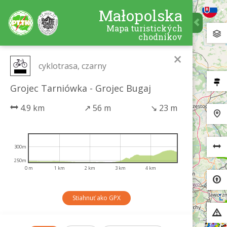
Małopolska
Mapa turistických
chodníkov
×
cyklotrasa, czarny
Grojec Tarniówka - Grojec Bugaj
4.9 km
↗
56 m
↘
23 m
300m
250m
0 m
1 km
2 km
3 km
4 km
Stiahnuť ako GPX